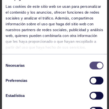
Las cookies de este sitio web se usan para personalizar
el contenido y los anuncios, ofrecer funciones de redes
sociales y analizar el tráfico. Además, compartimos
información sobre el uso que haga del sitio web con
nuestros partners de redes sociales, publicidad y análisis
Voleibol
27 Abr 2026
web, quienes pueden combinarla con otra información
que les haya proporcionado o que hayan recopilado a
CAMPEONAS DE ASTURIAS
partir del uso que haya hecho de sus servicios.
Selección
Necesarias
de
consentimiento
Preferencias
Voleibol
21 Abr 2026
Estadística
PLAY OFF