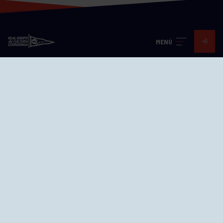
MENÚ
Visita nuestras redes
SEDES
CIERRE WEB CURSILLOS
Cómo llegar
EL GRUPO
Avd. Jesús Revuelta, 2 33204
Gijón - Asturias