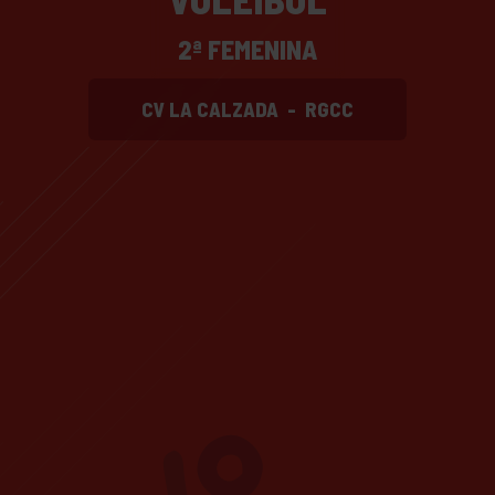
2ª FEMENINA
CV LA CALZADA
-
RGCC