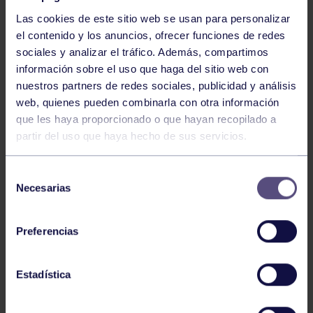
Las cookies de este sitio web se usan para personalizar
el contenido y los anuncios, ofrecer funciones de redes
sociales y analizar el tráfico. Además, compartimos
información sobre el uso que haga del sitio web con
nuestros partners de redes sociales, publicidad y análisis
Voleibol
27 Abr 2026
web, quienes pueden combinarla con otra información
que les haya proporcionado o que hayan recopilado a
CAMPEONAS DE ASTURIAS
partir del uso que haya hecho de sus servicios.
Selección
Necesarias
de
consentimiento
Preferencias
Voleibol
21 Abr 2026
Estadística
PLAY OFF