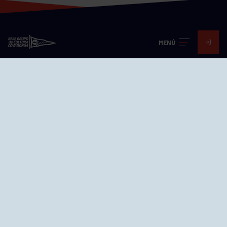
MENÚ
Visita nuestras redes
SEDES
CIERRE WEB CURSILLOS
Cómo llegar
EL GRUPO
Avd. Jesús Revuelta, 2 33204
Gijón - Asturias