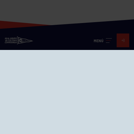
MENÚ
Visita nuestras redes
SEDES
CIERRE WEB CURSILLOS
Cómo llegar
EL GRUPO