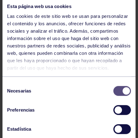
Esta página web usa cookies
Las cookies de este sitio web se usan para personalizar
el contenido y los anuncios, ofrecer funciones de redes
sociales y analizar el tráfico. Además, compartimos
Tiro con arco
03 Ago 2026
información sobre el uso que haga del sitio web con
nuestros partners de redes sociales, publicidad y análisis
EL RGCC VUELVE A DESTACAR EN
web, quienes pueden combinarla con otra información
TIRO CON ARCO
que les haya proporcionado o que hayan recopilado a
partir del uso que haya hecho de sus servicios.
Selección
Necesarias
de
consentimiento
Preferencias
Tiro con arco
03 Ago 2026
Estadística
EL RGCC EN EL CAMPEONATO DE