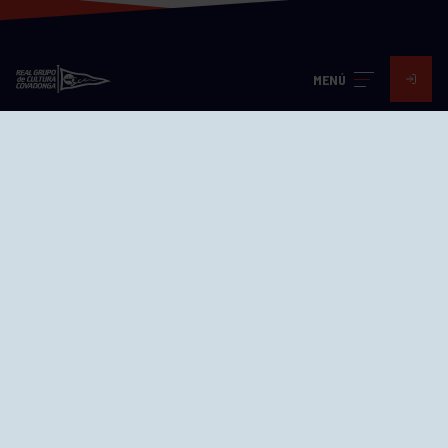
MENÚ
Visita nuestras redes
SEDES
CIERRE WEB CURSILLOS
Cómo llegar
EL GRUPO
Avd. Jesús Revuelta, 2 33204
Gijón - Asturias