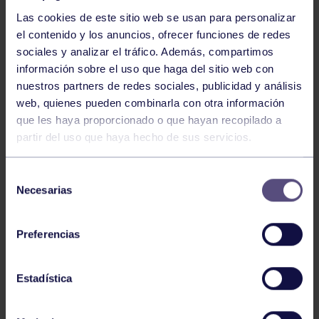
Las cookies de este sitio web se usan para personalizar
el contenido y los anuncios, ofrecer funciones de redes
sociales y analizar el tráfico. Además, compartimos
información sobre el uso que haga del sitio web con
Orfeón
04 Jun 2026
nuestros partners de redes sociales, publicidad y análisis
27 DE JUNIO: SACRO-SONORO
web, quienes pueden combinarla con otra información
que les haya proporcionado o que hayan recopilado a
partir del uso que haya hecho de sus servicios.
Selección
Necesarias
de
consentimiento
Preferencias
Orfeón
28 May 2026
ENCUENTROS CORALES DE GIJÓN
Estadística