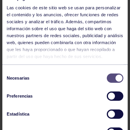
Las cookies de este sitio web se usan para personalizar
el contenido y los anuncios, ofrecer funciones de redes
sociales y analizar el tráfico. Además, compartimos
información sobre el uso que haga del sitio web con
nuestros partners de redes sociales, publicidad y análisis
Baloncesto
13 Abr 2026
web, quienes pueden combinarla con otra información
que les haya proporcionado o que hayan recopilado a
ÚLTIMOS RESULTADOS DE LA SECCIÓN
partir del uso que haya hecho de sus servicios.
Selección
Necesarias
de
consentimiento
Preferencias
Baloncesto
03 Feb 2026
Estadística
XI TORNEO DE CARNAVAL