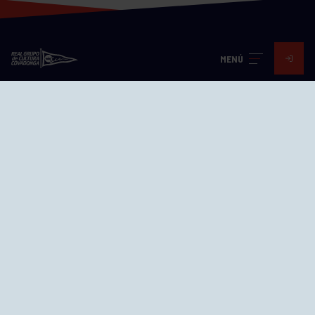
MENÚ
Visita nuestras redes
SEDES
CIERRE WEB CURSILLOS
Cómo llegar
EL GRUPO
Avd. Jesús Revuelta, 2 33204
Gijón - Asturias