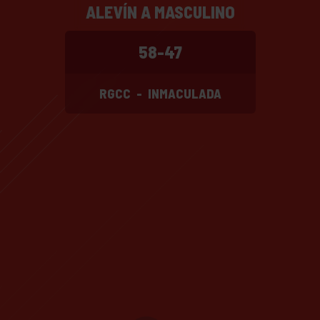
ALEVÍN A MASCULINO
58-47
RGCC
-
INMACULADA