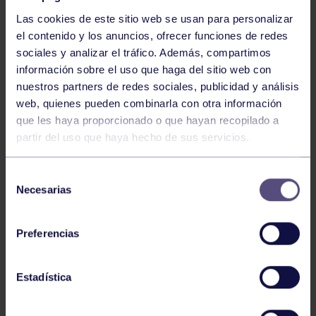
Las cookies de este sitio web se usan para personalizar
el contenido y los anuncios, ofrecer funciones de redes
sociales y analizar el tráfico. Además, compartimos
información sobre el uso que haga del sitio web con
nuestros partners de redes sociales, publicidad y análisis
Baloncesto
13 Abr 2026
web, quienes pueden combinarla con otra información
que les haya proporcionado o que hayan recopilado a
ÚLTIMOS RESULTADOS DE LA SECCIÓN
partir del uso que haya hecho de sus servicios.
Selección
Necesarias
de
consentimiento
Preferencias
Baloncesto
03 Feb 2026
Estadística
XI TORNEO DE CARNAVAL