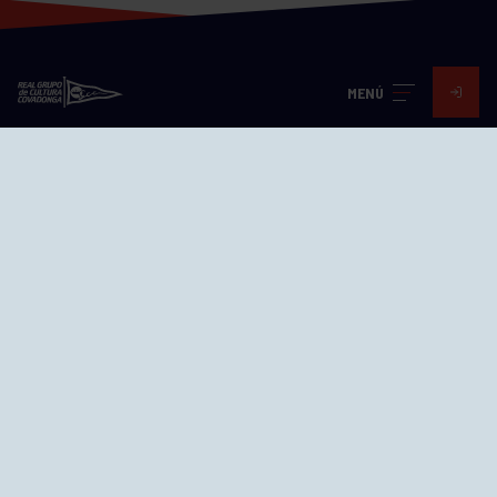
MENÚ
Visita nuestras redes
SEDES
CIERRE WEB CURSILLOS
Cómo llegar
EL GRUPO
Avd. Jesús Revuelta, 2 33204
Gijón - Asturias