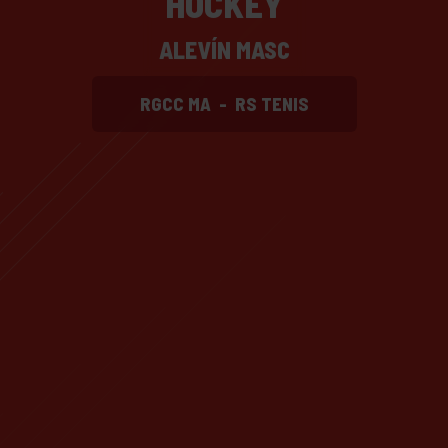
HOCKEY
ALEVÍN MASC
RGCC MA
-
RS TENIS