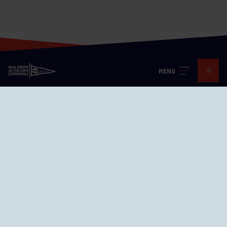
MENÚ
Visita nuestras redes
SEDES
CIERRE WEB CURSILLOS
Cómo llegar
EL GRUPO