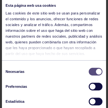
Esta página web usa cookies
Las cookies de este sitio web se usan para personalizar
el contenido y los anuncios, ofrecer funciones de redes
sociales y analizar el tráfico. Además, compartimos
información sobre el uso que haga del sitio web con
nuestros partners de redes sociales, publicidad y análisis
Hockey
28 Jul 2026
web, quienes pueden combinarla con otra información
ÓSCAR PALOMERO, RUMBO AL
que les haya proporcionado o que hayan recopilado a
MUNDIAL
partir del uso que haya hecho de sus servicios.
Selección
Necesarias
de
consentimiento
Preferencias
Estadística
Hockey
28 Jul 2026