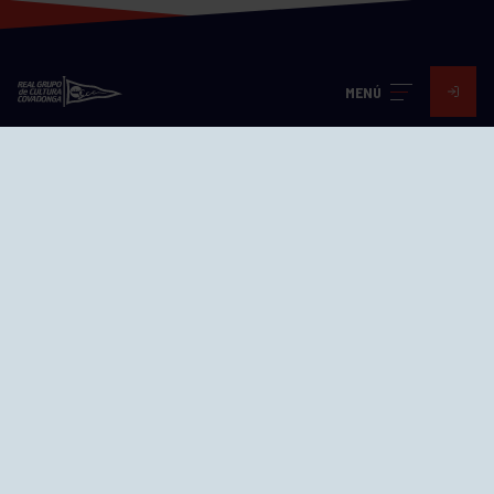
MENÚ
Visita nuestras redes
SEDES
CIERRE WEB CURSILLOS
Cómo llegar
EL GRUPO
Avd. Jesús Revuelta, 2 33204
Gijón - Asturias