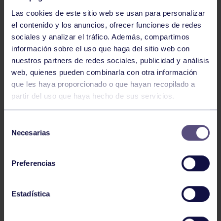
Las cookies de este sitio web se usan para personalizar
el contenido y los anuncios, ofrecer funciones de redes
sociales y analizar el tráfico. Además, compartimos
información sobre el uso que haga del sitio web con
nuestros partners de redes sociales, publicidad y análisis
Baloncesto
13 Abr 2026
web, quienes pueden combinarla con otra información
que les haya proporcionado o que hayan recopilado a
ÚLTIMOS RESULTADOS DE LA SECCIÓN
partir del uso que haya hecho de sus servicios.
Selección
Necesarias
de
consentimiento
Preferencias
Baloncesto
03 Feb 2026
Estadística
XI TORNEO DE CARNAVAL