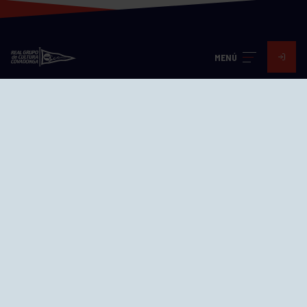
MENÚ
Visita nuestras redes
SEDES
CIERRE WEB CURSILLOS
Cómo llegar
EL GRUPO
Avd. Jesús Revuelta, 2 33204
Gijón - Asturias