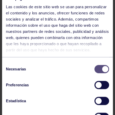
Las cookies de este sitio web se usan para personalizar
el contenido y los anuncios, ofrecer funciones de redes
sociales y analizar el tráfico. Además, compartimos
información sobre el uso que haga del sitio web con
nuestros partners de redes sociales, publicidad y análisis
Voleibol
27 Abr 2026
web, quienes pueden combinarla con otra información
que les haya proporcionado o que hayan recopilado a
CAMPEONAS DE ASTURIAS
partir del uso que haya hecho de sus servicios.
Selección
Necesarias
de
consentimiento
Preferencias
Voleibol
21 Abr 2026
Estadística
PLAY OFF