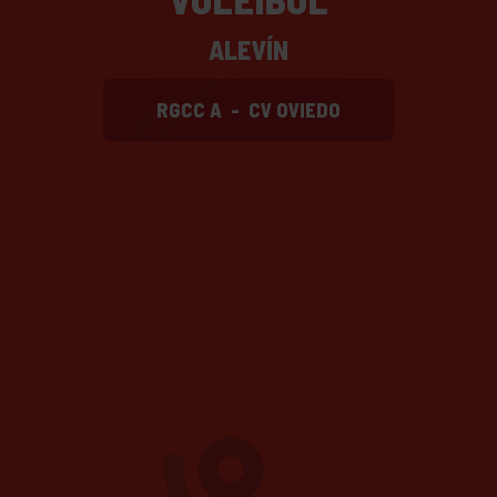
ALEVÍN
RGCC A
-
CV OVIEDO