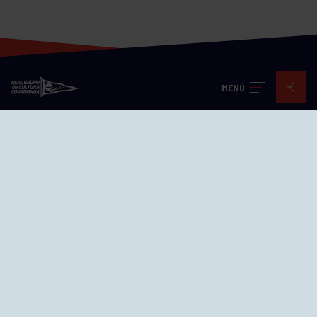
MENÚ
Visita nuestras redes
SEDES
CIERRE WEB CURSILLOS
Cómo llegar
EL GRUPO