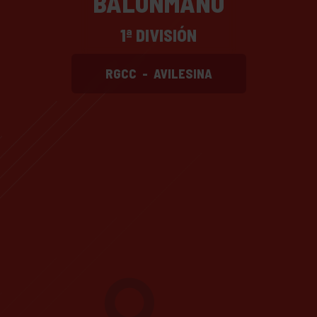
BALONMANO
1ª DIVISIÓN
RGCC
-
AVILESINA