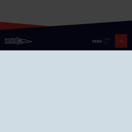
MENÚ
Visita nuestras redes
SEDES
CIERRE WEB CURSILLOS
Cómo llegar
EL GRUPO