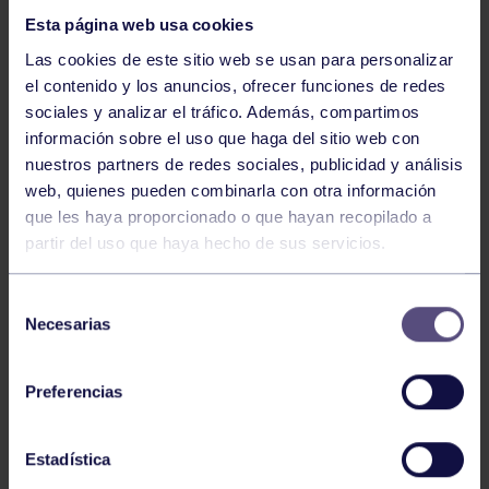
Esta página web usa cookies
Las cookies de este sitio web se usan para personalizar
el contenido y los anuncios, ofrecer funciones de redes
sociales y analizar el tráfico. Además, compartimos
información sobre el uso que haga del sitio web con
nuestros partners de redes sociales, publicidad y análisis
Balonmano
25 May 2026
web, quienes pueden combinarla con otra información
LEO CARDELI, CONVOCADO CON
que les haya proporcionado o que hayan recopilado a
ESPAÑA
partir del uso que haya hecho de sus servicios.
Selección
Necesarias
de
consentimiento
Preferencias
Estadística
Balonmano
20 Abr 2026