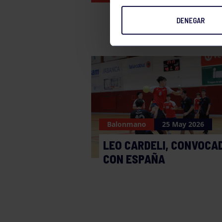
DENEGAR
Balonmano
25 May 2026
LEO CARDELI, CONVOCA
CON ESPAÑA