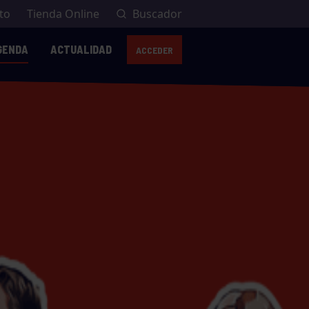
to
Tienda Online
Buscador
GENDA
ACTUALIDAD
ACCEDER