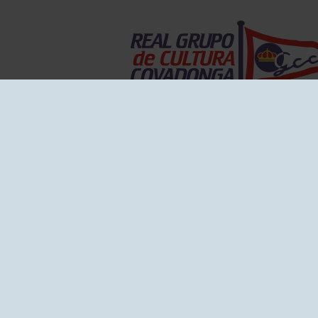
EL GRUPO
Historia
Disti
Ventajas
Empl
Junta directiva
Publi
Canal de Denuncias
Comp
Transparencia
FAQ C