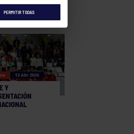
PERMITIR TODAS
ano
13 Abr 2026
E Y
SENTACIÓN
NACIONAL