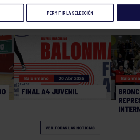
PERMITIR LA SELECCIÓN
NOTICIAS RELACIONADAS
Balonmano
20 Abr 2026
Balonm
DO
FINAL A4 JUVENIL
BRONC
REPRE
INTER
VER TODAS LAS NOTICIAS