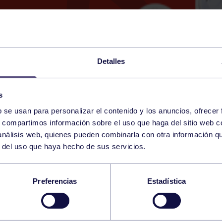
Detalles
s
b se usan para personalizar el contenido y los anuncios, ofrecer
6
s, compartimos información sobre el uso que haga del sitio web 
FRIDAY
RGCC (BRAULIO GARCÍA)
17:00 h
 análisis web, quienes pueden combinarla con otra información q
SEPTEMBER
r del uso que haya hecho de sus servicios.
SENIOR FEMENINO
Preferencias
Estadística