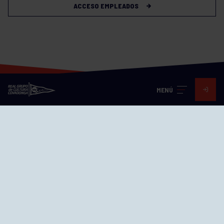
ACCESO EMPLEADOS
MENÚ
Visita nuestras redes
SEDES
CIERRE WEB CURSILLOS
Cómo llegar