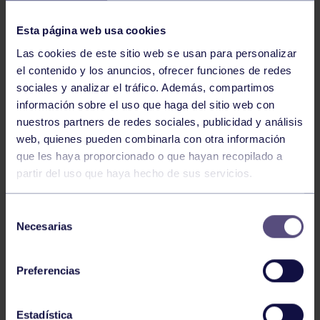
NOTICIAS RELACIONADAS
Esta página web usa cookies
Las cookies de este sitio web se usan para personalizar
el contenido y los anuncios, ofrecer funciones de redes
sociales y analizar el tráfico. Además, compartimos
información sobre el uso que haga del sitio web con
nuestros partners de redes sociales, publicidad y análisis
web, quienes pueden combinarla con otra información
Hockey
28 Jul 2026
que les haya proporcionado o que hayan recopilado a
partir del uso que haya hecho de sus servicios.
ÓSCAR PALOMERO, RUMBO AL
MUNDIAL
Selección
Necesarias
de
consentimiento
Preferencias
Estadística