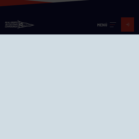
MENÚ
Visita nuestras redes
SEDES
CIERRE WEB CURSILLOS
Cómo llegar
EL GRUPO
Avd. Jesús Revuelta, 2 33204
Gijón - Asturias