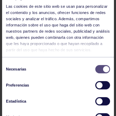
Las cookies de este sitio web se usan para personalizar
el contenido y los anuncios, ofrecer funciones de redes
sociales y analizar el tráfico. Además, compartimos
información sobre el uso que haga del sitio web con
Rugby
03 Jun 2026
nuestros partners de redes sociales, publicidad y análisis
XVI TORNEO RUGBY PLAYA RGCC
web, quienes pueden combinarla con otra información
que les haya proporcionado o que hayan recopilado a
partir del uso que haya hecho de sus servicios.
Selección
Necesarias
de
consentimiento
Preferencias
Rugby
23 Abr 2026
X TORNEO INTERCENTROS
Estadística