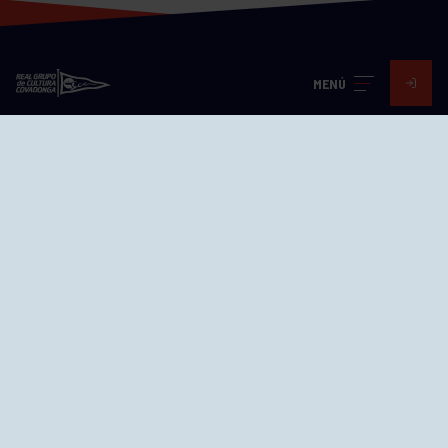
MENÚ
Visita nuestras redes
SEDES
CIERRE WEB CURSILLOS
Cómo llegar
EL GRUPO
Avd. Jesús Revuelta, 2 33204
Gijón - Asturias