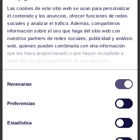
Las cookies de este sitio web se usan para personalizar
el contenido y los anuncios, ofrecer funciones de redes
sociales y analizar el tráfico. Además, compartimos
información sobre el uso que haga del sitio web con
nuestros partners de redes sociales, publicidad y análisis
Baloncesto
13 Abr 2026
web, quienes pueden combinarla con otra información
que les haya proporcionado o que hayan recopilado a
ÚLTIMOS RESULTADOS DE LA SECCIÓN
partir del uso que haya hecho de sus servicios.
Selección
Necesarias
de
consentimiento
Preferencias
Baloncesto
03 Feb 2026
Estadística
XI TORNEO DE CARNAVAL