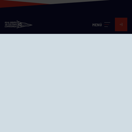
MENÚ
Visita nuestras redes
SEDES
CIERRE WEB CURSILLOS
Cómo llegar
EL GRUPO
Avd. Jesús Revuelta, 2 33204
Gijón - Asturias