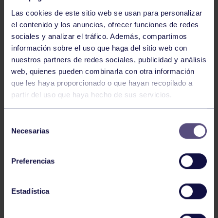
Las cookies de este sitio web se usan para personalizar
el contenido y los anuncios, ofrecer funciones de redes
sociales y analizar el tráfico. Además, compartimos
información sobre el uso que haga del sitio web con
nuestros partners de redes sociales, publicidad y análisis
Baloncesto
13 Abr 2026
web, quienes pueden combinarla con otra información
que les haya proporcionado o que hayan recopilado a
ÚLTIMOS RESULTADOS DE LA SECCIÓN
partir del uso que haya hecho de sus servicios.
Selección
Necesarias
de
consentimiento
Preferencias
Baloncesto
03 Feb 2026
Estadística
XI TORNEO DE CARNAVAL