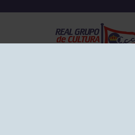
EL GRUPO
Historia
Disti
Ventajas
Empl
Junta directiva
Publi
Canal de Denuncias
Comp
Transparencia
FAQ C