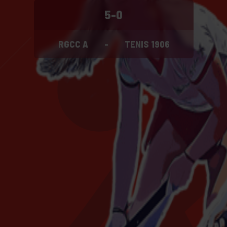
5-0
RGCC A
-
TENIS 1906