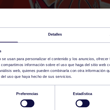
Detalles
s
b se usan para personalizar el contenido y los anuncios, ofrecer
13
s, compartimos información sobre el uso que haga del sitio web 
SATURDAY
NAVIA (NAVIA)
09:00 h
 análisis web, quienes pueden combinarla con otra información q
JUNE
r del uso que haya hecho de sus servicios.
MASCULINO A: TOR
Preferencias
Estadística
L. NAVIA