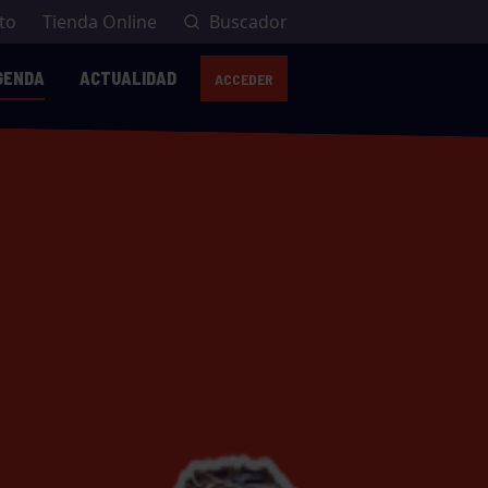
to
Tienda Online
Buscador
GENDA
ACTUALIDAD
ACCEDER