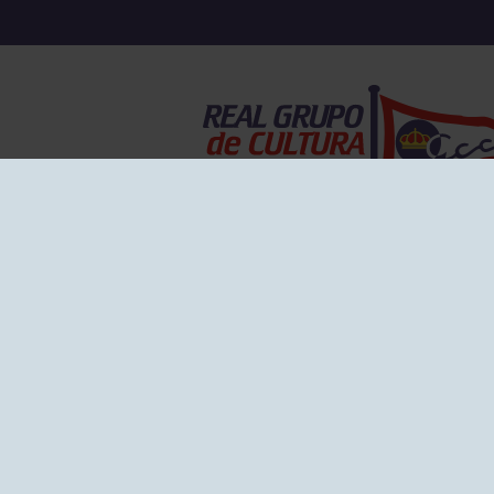
EL GRUPO
Historia
Disti
Ventajas
Empl
Junta directiva
Publi
Canal de Denuncias
Comp
Transparencia
FAQ C