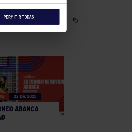
PERMITIR TODAS
Comparte
to
23 Dic 2025
RNEO ABANCA
AD