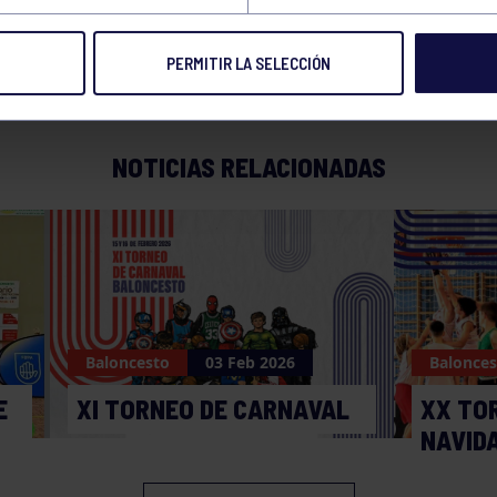
PERMITIR LA SELECCIÓN
NOTICIAS RELACIONADAS
Baloncesto
03 Feb 2026
Balonces
E
XI TORNEO DE CARNAVAL
XX TO
NAVID