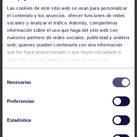
Las cookies de este sitio web se usan para personalizar
el contenido y los anuncios, ofrecer funciones de redes
sociales y analizar el tráfico. Además, compartimos
información sobre el uso que haga del sitio web con
nuestros partners de redes sociales, publicidad y análisis
Baloncesto
13 Abr 2026
web, quienes pueden combinarla con otra información
que les haya proporcionado o que hayan recopilado a
ÚLTIMOS RESULTADOS DE LA SECCIÓN
partir del uso que haya hecho de sus servicios.
Selección
Necesarias
de
consentimiento
Preferencias
Baloncesto
03 Feb 2026
Estadística
XI TORNEO DE CARNAVAL