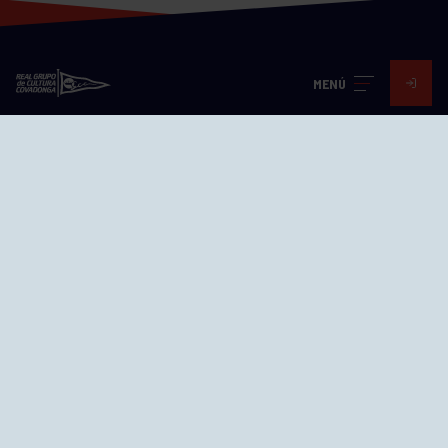
MENÚ
Visita nuestras redes
SEDES
CIERRE WEB CURSILLOS
Cómo llegar
EL GRUPO
Avd. Jesús Revuelta, 2 33204
Gijón - Asturias