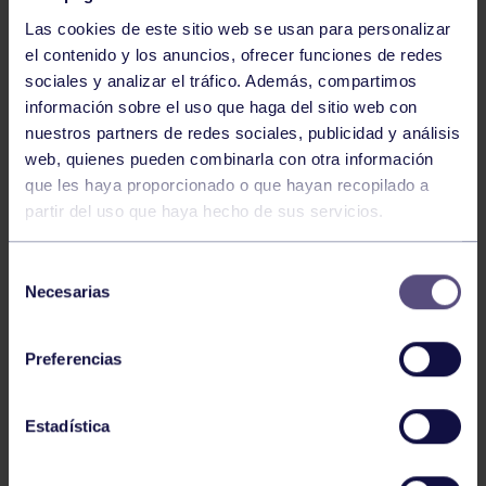
Las cookies de este sitio web se usan para personalizar
el contenido y los anuncios, ofrecer funciones de redes
sociales y analizar el tráfico. Además, compartimos
información sobre el uso que haga del sitio web con
nuestros partners de redes sociales, publicidad y análisis
Voleibol
27 Abr 2026
web, quienes pueden combinarla con otra información
que les haya proporcionado o que hayan recopilado a
CAMPEONAS DE ASTURIAS
partir del uso que haya hecho de sus servicios.
Selección
Necesarias
de
consentimiento
Preferencias
Voleibol
21 Abr 2026
Estadística
PLAY OFF