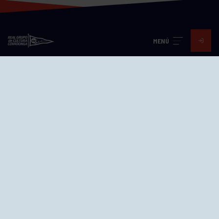
MENÚ
Visita nuestras redes
SEDES
CIERRE WEB CURSILLOS
Cómo llegar
EL GRUPO
Avd. Jesús Revuelta, 2 33204
Gijón - Asturias