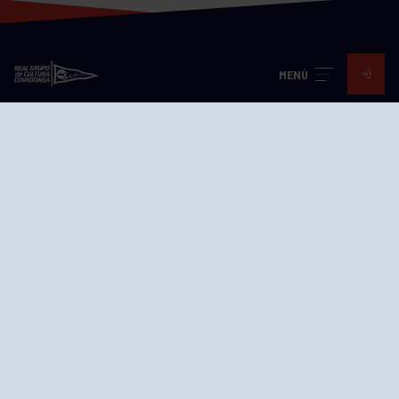
MENÚ
Visita nuestras redes
SEDES
CIERRE WEB CURSILLOS
Cómo llegar
EL GRUPO
Avd. Jesús Revuelta, 2 33204
Gijón - Asturias