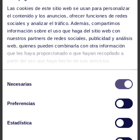
Las cookies de este sitio web se usan para personalizar
el contenido y los anuncios, ofrecer funciones de redes
sociales y analizar el tráfico. Además, compartimos
información sobre el uso que haga del sitio web con
nuestros partners de redes sociales, publicidad y análisis
Voleibol
27 Abr 2026
web, quienes pueden combinarla con otra información
que les haya proporcionado o que hayan recopilado a
CAMPEONAS DE ASTURIAS
partir del uso que haya hecho de sus servicios.
Selección
Necesarias
de
consentimiento
Preferencias
Voleibol
21 Abr 2026
Estadística
PLAY OFF