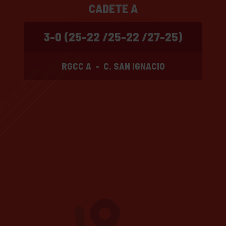
CADETE A
3-0 (25-22 /25-22 /27-25)
RGCC A
-
C. SAN IGNACIO