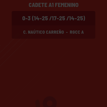
CADETE A1 FEMENINO
0-3 (14-25 /17-25 /14-25)
C. NAÚTICO CARREÑO
-
RGCC A