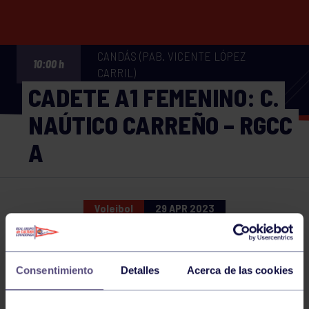
CANDÁS (PAB. VICENTE LÓPEZ
10:00 h
CARRIL)
CADETE A1 FEMENINO: C.
NAÚTICO CARREÑO – RGCC
A
Voleibol
29 APR 2023
Comparte
Consentimiento
Detalles
Acerca de las cookies
NOTICIAS RELACIONADAS