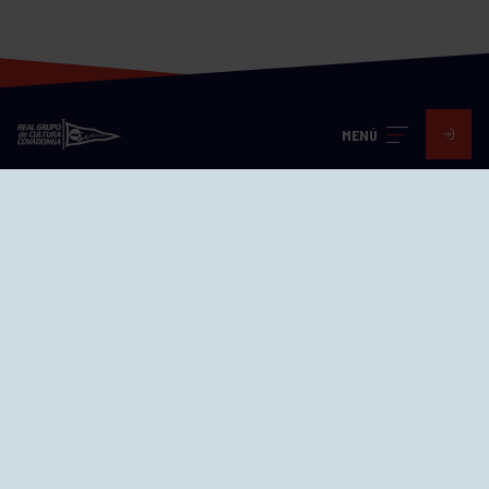
MENÚ
Visita nuestras redes
SEDES
CIERRE WEB CURSILLOS
Cómo llegar
EL GRUPO