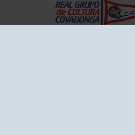
EL GRUPO
Historia
Disti
Ventajas
Empl
Junta directiva
Publi
Canal de Denuncias
Comp
Transparencia
FAQ C