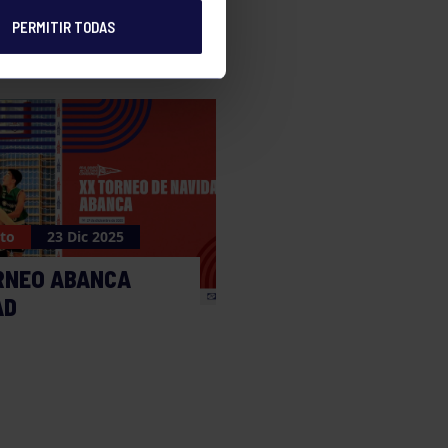
PERMITIR TODAS
to
23 Dic 2025
RNEO ABANCA
AD