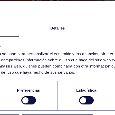
Detalles
s
b se usan para personalizar el contenido y los anuncios, ofrecer
19
s, compartimos información sobre el uso que haga del sitio web 
SATURDAY
RGCC (P6)
09:30 h
 análisis web, quienes pueden combinarla con otra información q
NOVEMBER
r del uso que haya hecho de sus servicios.
FEMENINO: RGCC – 
Preferencias
Estadística