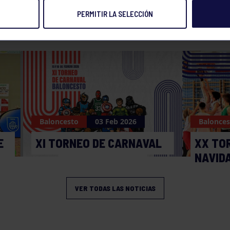
PERMITIR LA SELECCIÓN
NOTICIAS RELACIONADAS
Baloncesto
03 Feb 2026
Balonces
E
XI TORNEO DE CARNAVAL
XX TO
NAVID
VER TODAS LAS NOTICIAS