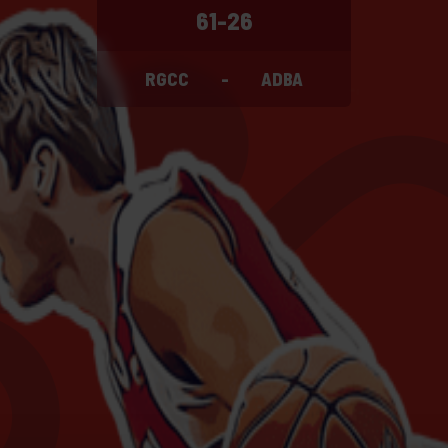
61-26
RGCC
-
ADBA