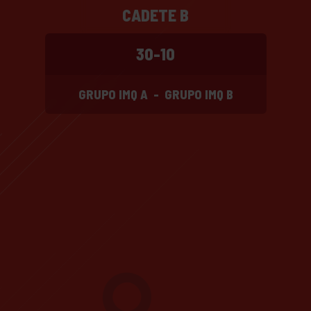
CADETE B
30-10
GRUPO IMQ A
-
GRUPO IMQ B