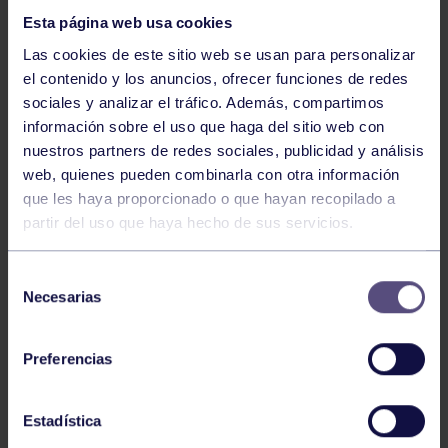
Esta página web usa cookies
Las cookies de este sitio web se usan para personalizar
el contenido y los anuncios, ofrecer funciones de redes
sociales y analizar el tráfico. Además, compartimos
información sobre el uso que haga del sitio web con
nuestros partners de redes sociales, publicidad y análisis
Balonmano
25 May 2026
web, quienes pueden combinarla con otra información
LEO CARDELI, CONVOCADO CON
que les haya proporcionado o que hayan recopilado a
ESPAÑA
partir del uso que haya hecho de sus servicios.
Selección
Necesarias
de
consentimiento
Preferencias
Estadística
Balonmano
20 Abr 2026