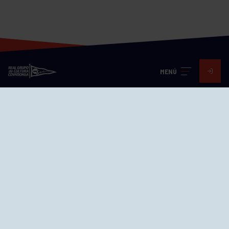
MENÚ
Visita nuestras redes
SEDES
CIERRE WEB CURSILLOS
Cómo llegar
EL GRUPO