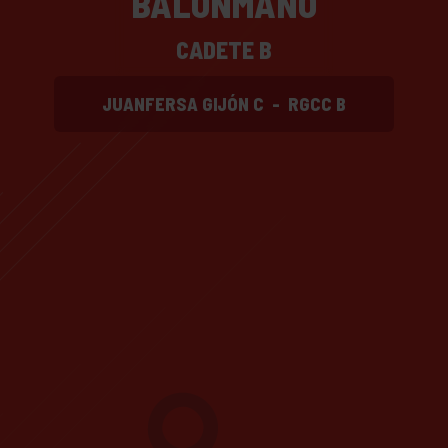
BALONMANO
CADETE B
JUANFERSA GIJÓN C
-
RGCC B