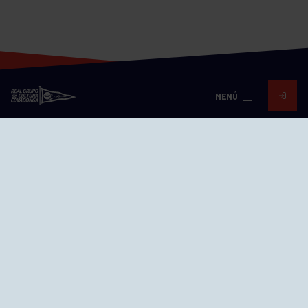
MENÚ
Visita nuestras redes
SEDES
CIERRE WEB CURSILLOS
Cómo llegar
EL GRUPO