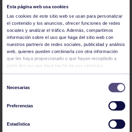
Esta página web usa cookies
Las cookies de este sitio web se usan para personalizar
el contenido y los anuncios, ofrecer funciones de redes
sociales y analizar el tráfico. Además, compartimos
información sobre el uso que haga del sitio web con
nuestros partners de redes sociales, publicidad y análisis
Balonmano
25 May 2026
web, quienes pueden combinarla con otra información
LEO CARDELI, CONVOCADO CON
que les haya proporcionado o que hayan recopilado a
ESPAÑA
partir del uso que haya hecho de sus servicios.
Selección
Necesarias
de
consentimiento
Preferencias
Estadística
Balonmano
20 Abr 2026