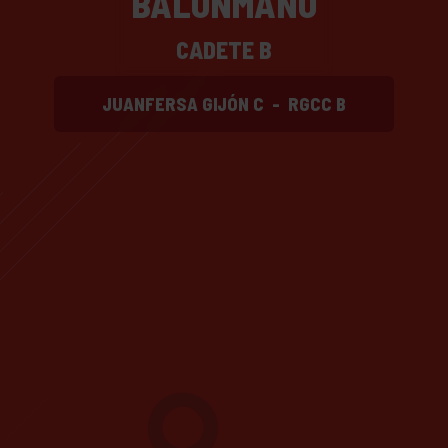
BALONMANO
CADETE B
JUANFERSA GIJÓN C
-
RGCC B