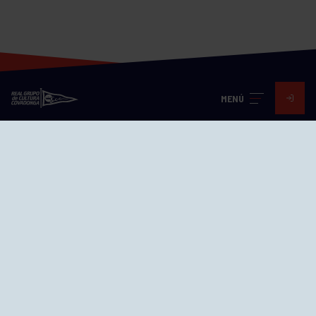
MENÚ
Visita nuestras redes
SEDES
CIERRE WEB CURSILLOS
Cómo llegar
EL GRUPO