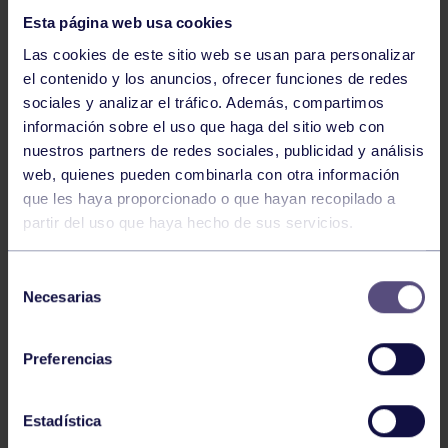
Esta página web usa cookies
Las cookies de este sitio web se usan para personalizar
el contenido y los anuncios, ofrecer funciones de redes
sociales y analizar el tráfico. Además, compartimos
información sobre el uso que haga del sitio web con
nuestros partners de redes sociales, publicidad y análisis
Balonmano
25 May 2026
web, quienes pueden combinarla con otra información
LEO CARDELI, CONVOCADO CON
que les haya proporcionado o que hayan recopilado a
ESPAÑA
partir del uso que haya hecho de sus servicios.
Selección
Necesarias
de
consentimiento
Preferencias
Estadística
Balonmano
20 Abr 2026