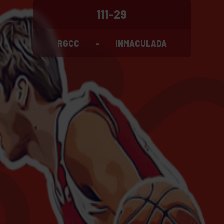
111-29
RGCC
-
INMACULADA