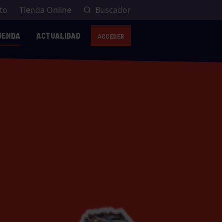
to
Tienda Online
Buscador
GENDA
ACTUALIDAD
ACCEDER