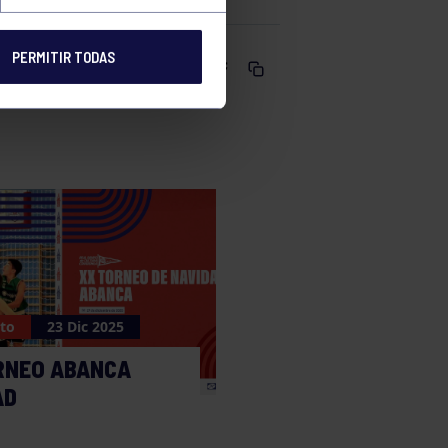
PERMITIR TODAS
Comparte
to
23 Dic 2025
RNEO ABANCA
AD