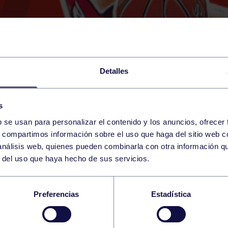
Detalles
s
b se usan para personalizar el contenido y los anuncios, ofrecer
15
s, compartimos información sobre el uso que haga del sitio web 
SATURDAY
RGCC (P6)
09:30 h
 análisis web, quienes pueden combinarla con otra información q
APRIL
r del uso que haya hecho de sus servicios.
FEMENINO: RGCC –
Preferencias
Estadística
DA