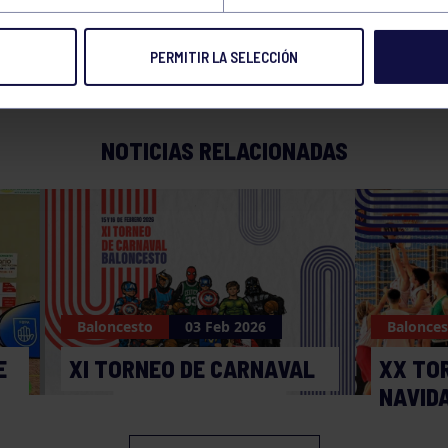
PERMITIR LA SELECCIÓN
NOTICIAS RELACIONADAS
Baloncesto
03 Feb 2026
Balonces
E
XI TORNEO DE CARNAVAL
XX TO
NAVID