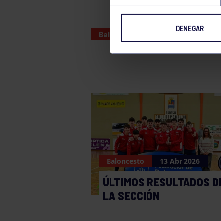
DENEGAR
Baloncesto
15 APR 2023
Baloncesto
13 Abr 2026
ÚLTIMOS RESULTADOS D
LA SECCIÓN