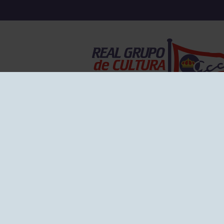
EL GRUPO
Historia
Disti
Ventajas
Empl
Junta directiva
Publi
Canal de Denuncias
Comp
Transparencia
FAQ C