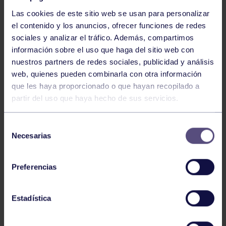
Las cookies de este sitio web se usan para personalizar
el contenido y los anuncios, ofrecer funciones de redes
sociales y analizar el tráfico. Además, compartimos
información sobre el uso que haga del sitio web con
nuestros partners de redes sociales, publicidad y análisis
Baloncesto
13 Abr 2026
web, quienes pueden combinarla con otra información
que les haya proporcionado o que hayan recopilado a
ÚLTIMOS RESULTADOS DE LA SECCIÓN
partir del uso que haya hecho de sus servicios.
Selección
Necesarias
de
consentimiento
Preferencias
Baloncesto
03 Feb 2026
Estadística
XI TORNEO DE CARNAVAL