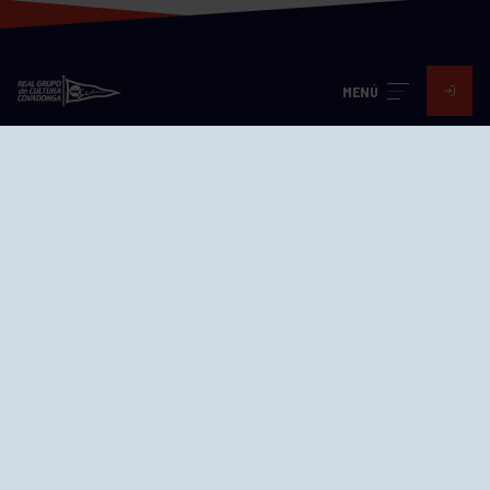
MENÚ
Visita nuestras redes
SEDES
CIERRE WEB CURSILLOS
Cómo llegar
EL GRUPO
Avd. Jesús Revuelta, 2 33204
Gijón - Asturias