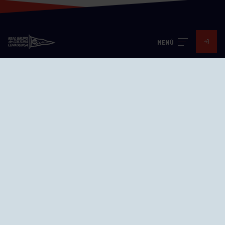
MENÚ
Visita nuestras redes
SEDES
CIERRE WEB CURSILLOS
Cómo llegar
EL GRUPO
Avd. Jesús Revuelta, 2 33204
Gijón - Asturias