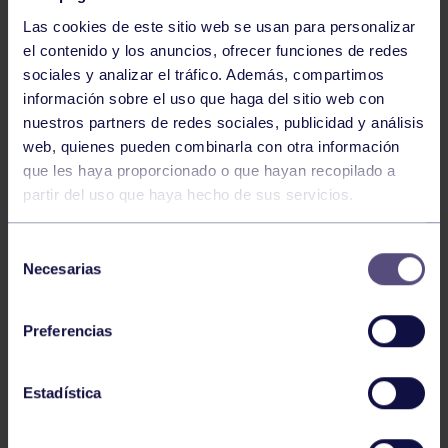
Las cookies de este sitio web se usan para personalizar
el contenido y los anuncios, ofrecer funciones de redes
sociales y analizar el tráfico. Además, compartimos
información sobre el uso que haga del sitio web con
nuestros partners de redes sociales, publicidad y análisis
Baloncesto
13 Abr 2026
web, quienes pueden combinarla con otra información
que les haya proporcionado o que hayan recopilado a
ÚLTIMOS RESULTADOS DE LA SECCIÓN
partir del uso que haya hecho de sus servicios.
Selección
Necesarias
de
consentimiento
Preferencias
Baloncesto
03 Feb 2026
Estadística
XI TORNEO DE CARNAVAL