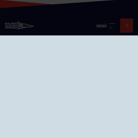
MENÚ
Visita nuestras redes
SEDES
CIERRE WEB CURSILLOS
Cómo llegar
EL GRUPO
Avd. Jesús Revuelta, 2 33204
Gijón - Asturias