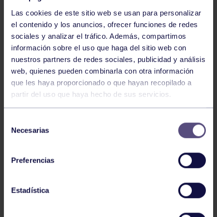
Las cookies de este sitio web se usan para personalizar
el contenido y los anuncios, ofrecer funciones de redes
sociales y analizar el tráfico. Además, compartimos
información sobre el uso que haga del sitio web con
nuestros partners de redes sociales, publicidad y análisis
Baloncesto
13 Abr 2026
web, quienes pueden combinarla con otra información
que les haya proporcionado o que hayan recopilado a
ÚLTIMOS RESULTADOS DE LA SECCIÓN
partir del uso que haya hecho de sus servicios.
Selección
Necesarias
de
consentimiento
Preferencias
Baloncesto
03 Feb 2026
Estadística
XI TORNEO DE CARNAVAL