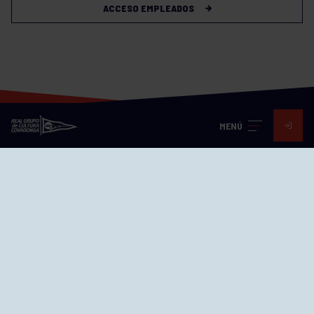
ACCESO EMPLEADOS
MENÚ
Visita nuestras redes
SEDES
CIERRE WEB CURSILLOS
Cómo llegar