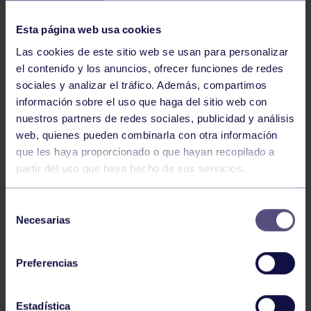
NOTICIAS RELACIONADAS
Esta página web usa cookies
Las cookies de este sitio web se usan para personalizar
el contenido y los anuncios, ofrecer funciones de redes
sociales y analizar el tráfico. Además, compartimos
información sobre el uso que haga del sitio web con
nuestros partners de redes sociales, publicidad y análisis
web, quienes pueden combinarla con otra información
Balonmano
25 May 2026
que les haya proporcionado o que hayan recopilado a
partir del uso que haya hecho de sus servicios.
LEO CARDELI, CONVOCADO CON
ESPAÑA
Selección
Necesarias
de
consentimiento
Preferencias
Estadística