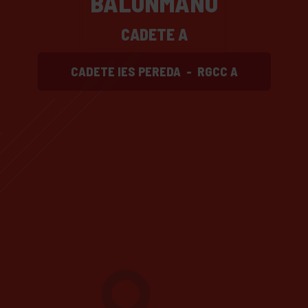
BALONMANO
CADETE A
CADETE IES PEREDA
-
RGCC A