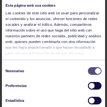
Esta página web usa cookies
Las cookies de este sitio web se usan para personalizar
el contenido y los anuncios, ofrecer funciones de redes
sociales y analizar el tráfico. Además, compartimos
información sobre el uso que haga del sitio web con
nuestros partners de redes sociales, publicidad y análisis
Balonmano
25 May 2026
web, quienes pueden combinarla con otra información
LEO CARDELI, CONVOCADO CON
que les haya proporcionado o que hayan recopilado a
ESPAÑA
partir del uso que haya hecho de sus servicios.
Selección
Necesarias
de
consentimiento
Preferencias
Estadística
Balonmano
20 Abr 2026