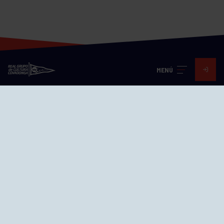
MENÚ
Visita nuestras redes
SEDES
CIERRE WEB CURSILLOS
Cómo llegar
EL GRUPO