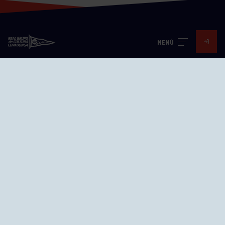
MENÚ
Visita nuestras redes
SEDES
CIERRE WEB CURSILLOS
Cómo llegar
EL GRUPO
Avd. Jesús Revuelta, 2 33204
Gijón - Asturias