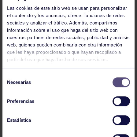
Las cookies de este sitio web se usan para personalizar
el contenido y los anuncios, ofrecer funciones de redes
sociales y analizar el tráfico. Además, compartimos
información sobre el uso que haga del sitio web con
nuestros partners de redes sociales, publicidad y análisis
Baloncesto
13 Abr 2026
web, quienes pueden combinarla con otra información
que les haya proporcionado o que hayan recopilado a
ÚLTIMOS RESULTADOS DE LA SECCIÓN
partir del uso que haya hecho de sus servicios.
Selección
Necesarias
de
consentimiento
Preferencias
Baloncesto
03 Feb 2026
Estadística
XI TORNEO DE CARNAVAL