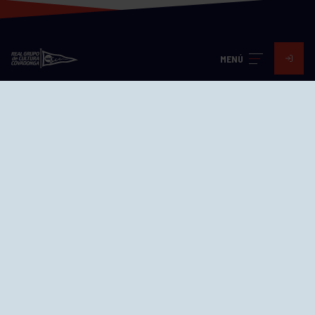
MENÚ
Visita nuestras redes
SEDES
CIERRE WEB CURSILLOS
Cómo llegar
EL GRUPO
Avd. Jesús Revuelta, 2 33204
Gijón - Asturias