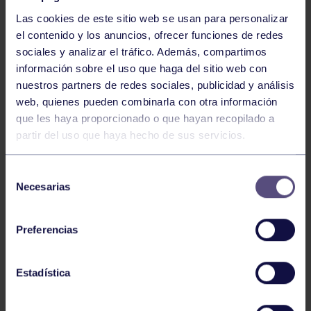
Las cookies de este sitio web se usan para personalizar
el contenido y los anuncios, ofrecer funciones de redes
sociales y analizar el tráfico. Además, compartimos
información sobre el uso que haga del sitio web con
nuestros partners de redes sociales, publicidad y análisis
Baloncesto
13 Abr 2026
web, quienes pueden combinarla con otra información
que les haya proporcionado o que hayan recopilado a
ÚLTIMOS RESULTADOS DE LA SECCIÓN
partir del uso que haya hecho de sus servicios.
Selección
Necesarias
de
consentimiento
Preferencias
Baloncesto
03 Feb 2026
Estadística
XI TORNEO DE CARNAVAL