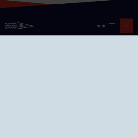
MENÚ
Visita nuestras redes
SEDES
CIERRE WEB CURSILLOS
Cómo llegar
EL GRUPO
Avd. Jesús Revuelta, 2 33204
Gijón - Asturias