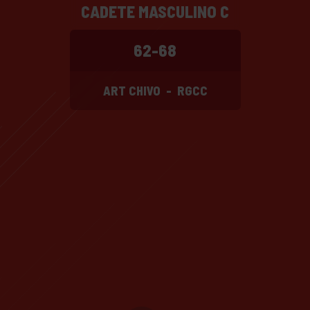
CADETE MASCULINO C
62-68
ART CHIVO
-
RGCC