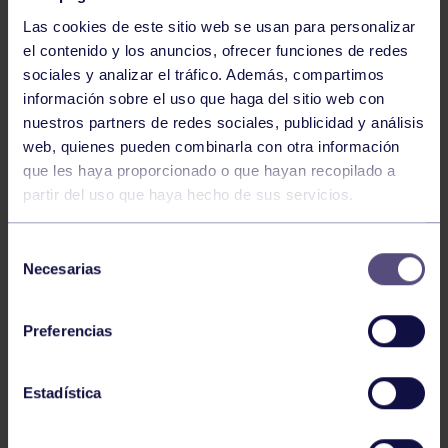
Las cookies de este sitio web se usan para personalizar
el contenido y los anuncios, ofrecer funciones de redes
sociales y analizar el tráfico. Además, compartimos
información sobre el uso que haga del sitio web con
nuestros partners de redes sociales, publicidad y análisis
Baloncesto
13 Abr 2026
web, quienes pueden combinarla con otra información
que les haya proporcionado o que hayan recopilado a
ÚLTIMOS RESULTADOS DE LA SECCIÓN
partir del uso que haya hecho de sus servicios.
Selección
Necesarias
de
consentimiento
Preferencias
Baloncesto
03 Feb 2026
Estadística
XI TORNEO DE CARNAVAL