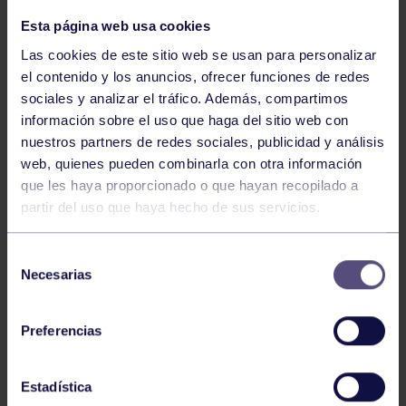
Esta página web usa cookies
Las cookies de este sitio web se usan para personalizar
el contenido y los anuncios, ofrecer funciones de redes
sociales y analizar el tráfico. Además, compartimos
información sobre el uso que haga del sitio web con
nuestros partners de redes sociales, publicidad y análisis
web, quienes pueden combinarla con otra información
Pelota
20 Jul 2026
que les haya proporcionado o que hayan recopilado a
partir del uso que haya hecho de sus servicios.
BROCHE FINAL DE LA SEMANA
INTERNACIONAL
Selección
Necesarias
de
consentimiento
Preferencias
Estadística