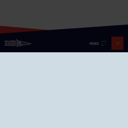
MENÚ
Visita nuestras redes
SEDES
CIERRE WEB CURSILLOS
Cómo llegar