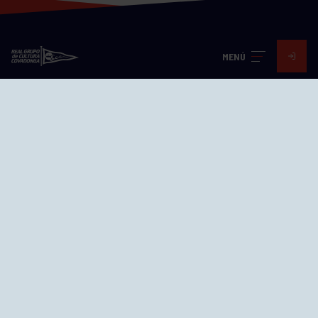
MENÚ
Visita nuestras redes
SEDES
CIERRE WEB CURSILLOS
Cómo llegar
EL GRUPO
Avd. Jesús Revuelta, 2 33204
Gijón - Asturias