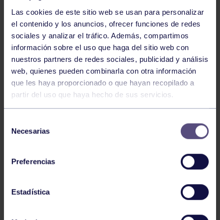
Las cookies de este sitio web se usan para personalizar
el contenido y los anuncios, ofrecer funciones de redes
sociales y analizar el tráfico. Además, compartimos
información sobre el uso que haga del sitio web con
Tenis
05 Ago 2026
nuestros partners de redes sociales, publicidad y análisis
VII TORNEO ABANCA
web, quienes pueden combinarla con otra información
que les haya proporcionado o que hayan recopilado a
partir del uso que haya hecho de sus servicios.
Selección
Necesarias
de
consentimiento
Preferencias
Tenis
15 Jul 2026
CIRCUITO AS YOUNG TOUR 2026
Estadística