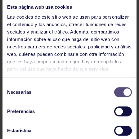
Esta página web usa cookies
Las cookies de este sitio web se usan para personalizar
el contenido y los anuncios, ofrecer funciones de redes
sociales y analizar el tráfico. Además, compartimos
información sobre el uso que haga del sitio web con
nuestros partners de redes sociales, publicidad y análisis
Hockey
28 Jul 2026
web, quienes pueden combinarla con otra información
ÓSCAR PALOMERO, RUMBO AL
que les haya proporcionado o que hayan recopilado a
MUNDIAL
partir del uso que haya hecho de sus servicios.
Selección
Necesarias
de
consentimiento
Preferencias
Estadística
Hockey
28 Jul 2026