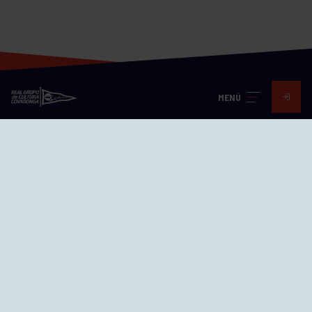
MENÚ
Visita nuestras redes
SEDES
CIERRE WEB CURSILLOS
Cómo llegar
EL GRUPO