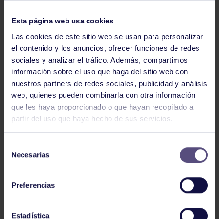
NOTICIAS RELACIONADAS
Esta página web usa cookies
Las cookies de este sitio web se usan para personalizar
el contenido y los anuncios, ofrecer funciones de redes
sociales y analizar el tráfico. Además, compartimos
información sobre el uso que haga del sitio web con
nuestros partners de redes sociales, publicidad y análisis
web, quienes pueden combinarla con otra información
Hockey
28 Jul 2026
que les haya proporcionado o que hayan recopilado a
partir del uso que haya hecho de sus servicios.
ÓSCAR PALOMERO, RUMBO AL
MUNDIAL
Selección
Necesarias
de
consentimiento
Preferencias
Estadística