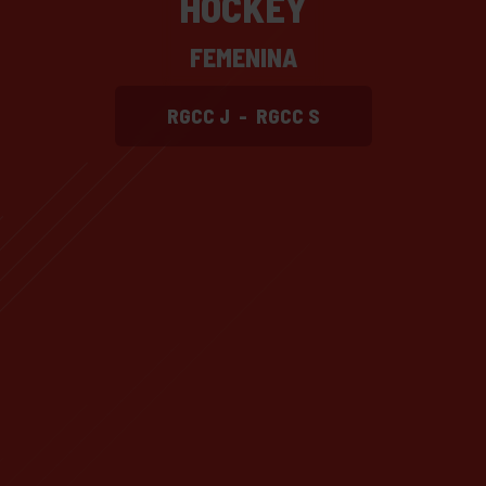
HOCKEY
FEMENINA
RGCC J
-
RGCC S