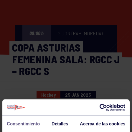
GIJÓN (PAB. MOREDA)
09:00 h
COPA ASTURIAS
FEMENINA SALA: RGCC J
– RGCC S
Hockey
25 JAN 2025
Comparte
Consentimiento
Detalles
Acerca de las cookies