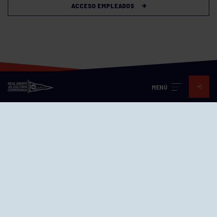
ACCESO EMPLEADOS
MENÚ
Visita nuestras redes
SEDES
CIERRE WEB CURSILLOS
Cómo llegar