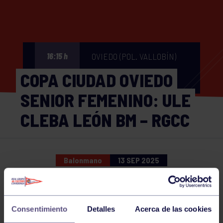
OVIEDO (POL. VALLOBÍN)
16:15 h
COPA CIUDAD OVIEDO
SENIOR FEMENINO: ULE
CLEBA LEÓN BM – RGCC
Balonmano
13 SEP 2025
Comparte
Consentimiento
Detalles
Acerca de las cookies