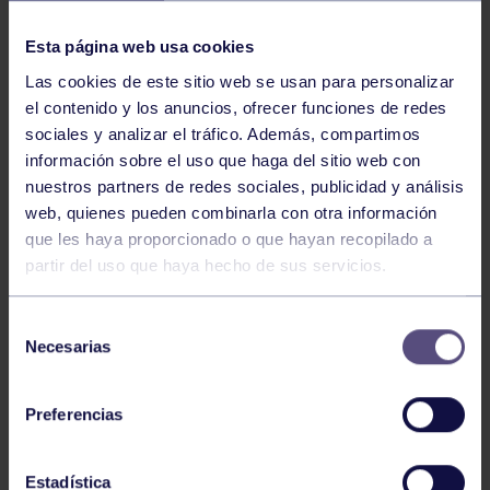
NOTICIAS RELACIONADAS
Esta página web usa cookies
Las cookies de este sitio web se usan para personalizar
el contenido y los anuncios, ofrecer funciones de redes
sociales y analizar el tráfico. Además, compartimos
información sobre el uso que haga del sitio web con
nuestros partners de redes sociales, publicidad y análisis
web, quienes pueden combinarla con otra información
Balonmano
25 May 2026
que les haya proporcionado o que hayan recopilado a
partir del uso que haya hecho de sus servicios.
LEO CARDELI, CONVOCADO CON
ESPAÑA
Selección
Necesarias
de
consentimiento
Preferencias
Estadística