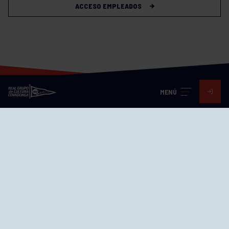
ACCESO EMPLEADOS
MENÚ
Visita nuestras redes
SEDES
CIERRE WEB CURSILLOS
Cómo llegar