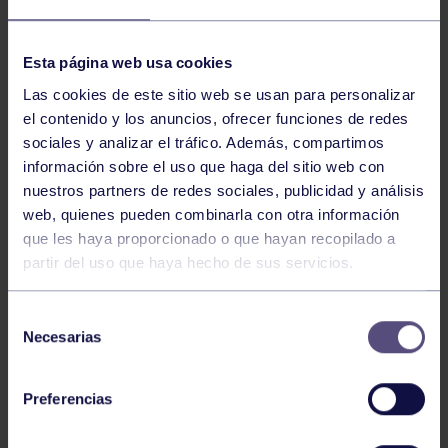
NOTICIAS RELACIONADAS
Esta página web usa cookies
Las cookies de este sitio web se usan para personalizar
el contenido y los anuncios, ofrecer funciones de redes
sociales y analizar el tráfico. Además, compartimos
información sobre el uso que haga del sitio web con
nuestros partners de redes sociales, publicidad y análisis
web, quienes pueden combinarla con otra información
que les haya proporcionado o que hayan recopilado a
partir del uso que haya hecho de sus servicios.
Ajedrez
01 Jul 2026
II MEMORIAL MARCO ANTONIO MARINO
Selección
BRAVO
Necesarias
de
consentimiento
Preferencias