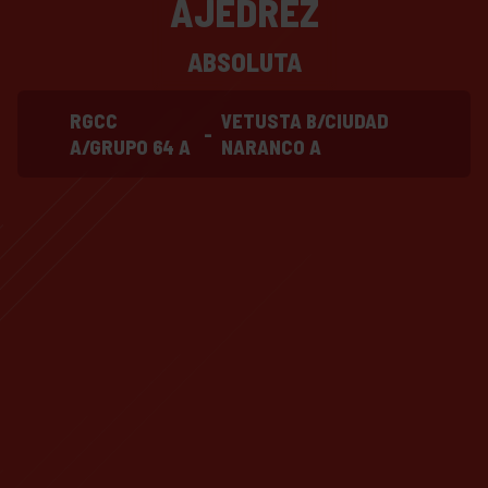
AJEDREZ
ABSOLUTA
RGCC
VETUSTA B/CIUDAD
-
A/GRUPO 64 A
NARANCO A