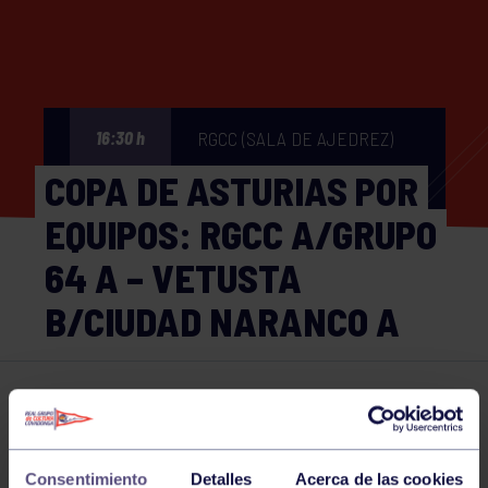
RGCC (SALA DE AJEDREZ)
16:30 h
COPA DE ASTURIAS POR
EQUIPOS: RGCC A/GRUPO
64 A – VETUSTA
B/CIUDAD NARANCO A
Ajedrez
15 JUN 2025
Comparte
Consentimiento
Detalles
Acerca de las cookies