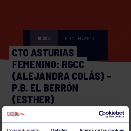
RGCC (MAREO)
19:30 h
CTO ASTURIAS
FEMENINO: RGCC
(ALEJANDRA COLÁS) –
P.B. EL BERRÓN
(ESTHER)
Bolos
17 SEP 2025
Consentimiento
Detalles
Acerca de las cookies