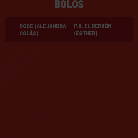
BOLOS
RGCC (ALEJANDRA
P.B. EL BERRÓN
-
COLÁS)
(ESTHER)