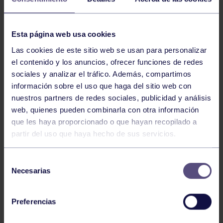
Comparte
Esta página web usa cookies
NOTICIAS RELACIONADAS
Las cookies de este sitio web se usan para personalizar
el contenido y los anuncios, ofrecer funciones de redes
sociales y analizar el tráfico. Además, compartimos
información sobre el uso que haga del sitio web con
nuestros partners de redes sociales, publicidad y análisis
web, quienes pueden combinarla con otra información
que les haya proporcionado o que hayan recopilado a
partir del uso que haya hecho de sus servicios.
Bolos
03 Ago 2026
Selección
Necesarias
GIANIRA REVALIDA TÍTULO Y DAVID
de
consentimiento
AVANZA
Preferencias