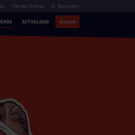
to
Tienda Online
Buscador
GENDA
ACTUALIDAD
ACCEDER