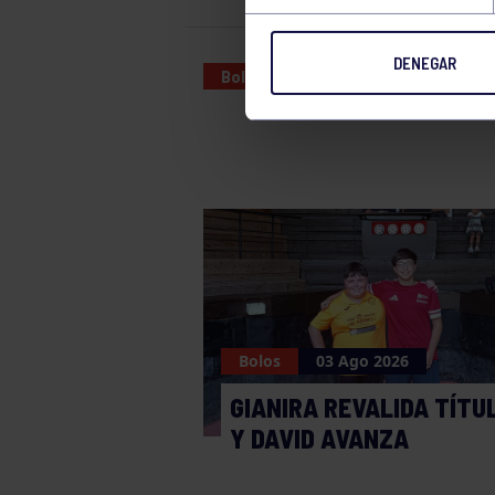
DENEGAR
Bolos
18 JUN 2025
Bolos
03 Ago 2026
GIANIRA REVALIDA TÍTU
Y DAVID AVANZA