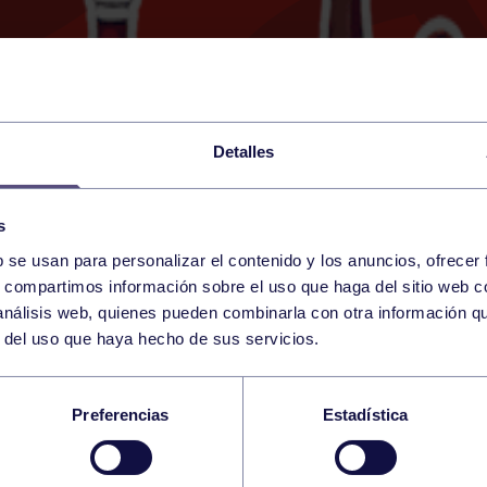
Detalles
s
b se usan para personalizar el contenido y los anuncios, ofrecer
8
s, compartimos información sobre el uso que haga del sitio web 
WEDNESDAY
VILLAVICIOSA (VILLAVICI
17:30 h
 análisis web, quienes pueden combinarla con otra información q
JUNE
r del uso que haya hecho de sus servicios.
AS INICIACIÓN: ADR
Preferencias
Estadística
 – DAVID (RGCC)