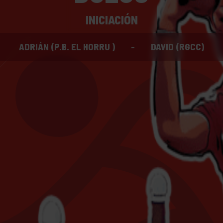
INICIACIÓN
ADRIÁN (P.B. EL HORRU )
-
DAVID (RGCC)