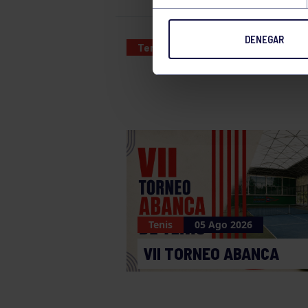
DENEGAR
Tenis
03 FEB 2024
Tenis
05 Ago 2026
VII TORNEO ABANCA