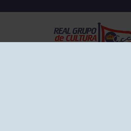
EL GRUPO
Historia
Disti
Ventajas
Empl
Junta directiva
Publi
Canal de Denuncias
Comp
Transparencia
FAQ C