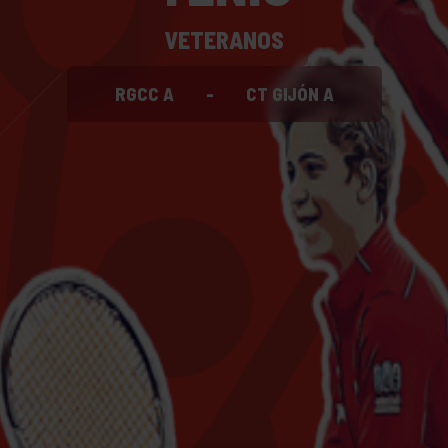
VETERANOS
RGCC A
-
CT GIJÓN A