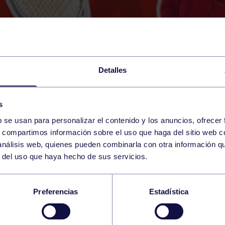
Detalles
s
b se usan para personalizar el contenido y los anuncios, ofrecer
3
s, compartimos información sobre el uso que haga del sitio web 
SATURDAY
RGCC (MESTAS)
14:00 h
 análisis web, quienes pueden combinarla con otra información q
FEBRUARY
r del uso que haya hecho de sus servicios.
IAS VETERANOS: RG
Preferencias
Estadística