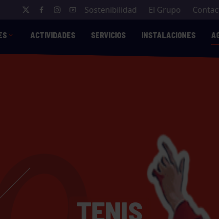
Sostenibilidad
El Grupo
Contac
ES
ACTIVIDADES
SERVICIOS
INSTALACIONES
A
TENIS