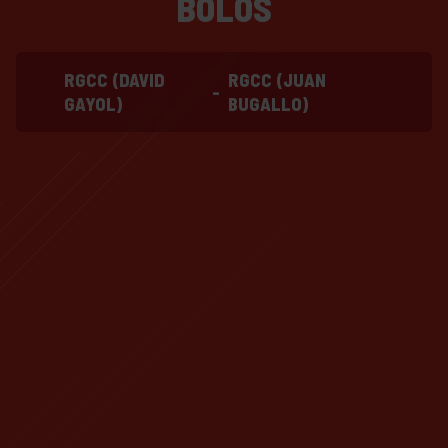
BOLOS
RGCC (DAVID
RGCC (JUAN
-
GAYOL)
BUGALLO)