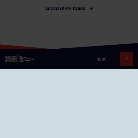
ACCESO EMPLEADOS
MENÚ
Visita nuestras redes
SEDES
CIERRE WEB CURSILLOS