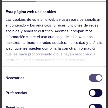
NOTICIAS RELACIONADAS
Esta página web usa cookies
Las cookies de este sitio web se usan para personalizar
el contenido y los anuncios, ofrecer funciones de redes
sociales y analizar el tráfico. Además, compartimos
información sobre el uso que haga del sitio web con
nuestros partners de redes sociales, publicidad y análisis
web, quienes pueden combinarla con otra información
que les haya proporcionado o que hayan recopilado a
partir del uso que haya hecho de sus servicios.
Bolos
03 Ago 2026
GIANIRA REVALIDA TÍTULO Y DAVID
Selección
AVANZA
Necesarias
de
consentimiento
Preferencias
Estadística