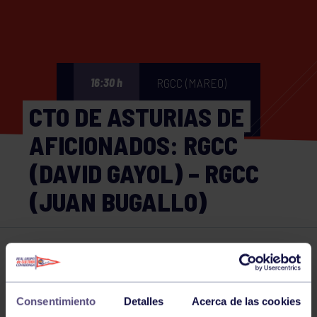
RGCC (MAREO)
16:30 h
CTO DE ASTURIAS DE
AFICIONADOS: RGCC
(DAVID GAYOL) – RGCC
(JUAN BUGALLO)
Bolos
08 JUN 2026
Comparte
Consentimiento
Detalles
Acerca de las cookies