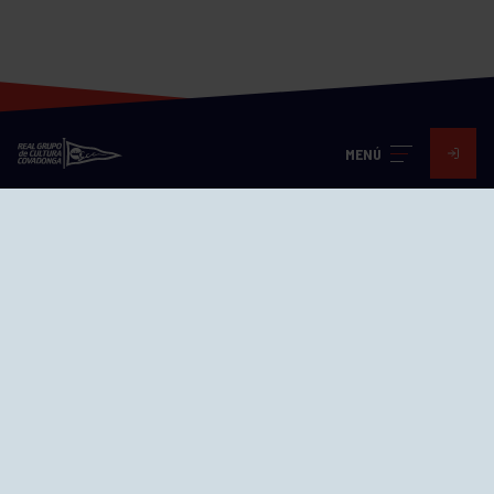
MENÚ
Visita nuestras redes
SEDES
CIERRE WEB CURSILLOS
Cómo llegar
EL GRUPO