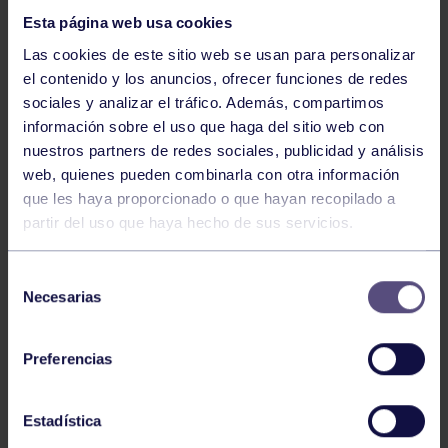
Esta página web usa cookies
Las cookies de este sitio web se usan para personalizar
el contenido y los anuncios, ofrecer funciones de redes
sociales y analizar el tráfico. Además, compartimos
información sobre el uso que haga del sitio web con
nuestros partners de redes sociales, publicidad y análisis
Natación
27 Jul 2026
web, quienes pueden combinarla con otra información
CAMPEONATO DE ESPAÑA DE
que les haya proporcionado o que hayan recopilado a
NATACIÓN ADAPTADA
partir del uso que haya hecho de sus servicios.
Selección
Necesarias
de
consentimiento
Preferencias
Estadística
Natación
27 Jul 2026