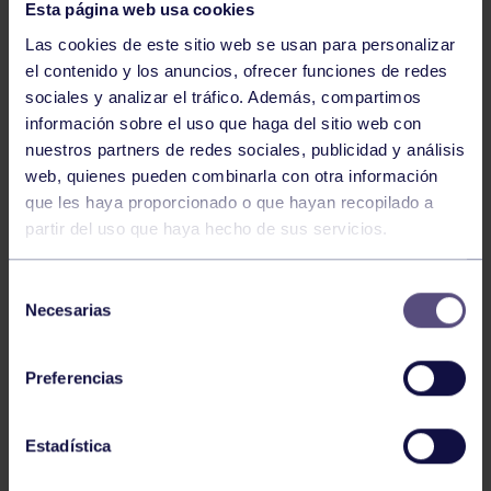
Esta página web usa cookies
Las cookies de este sitio web se usan para personalizar
el contenido y los anuncios, ofrecer funciones de redes
sociales y analizar el tráfico. Además, compartimos
información sobre el uso que haga del sitio web con
nuestros partners de redes sociales, publicidad y análisis
Bolos
03 Ago 2026
web, quienes pueden combinarla con otra información
GIANIRA REVALIDA TÍTULO Y DAVID
que les haya proporcionado o que hayan recopilado a
partir del uso que haya hecho de sus servicios.
AVANZA
Selección
Necesarias
de
consentimiento
Preferencias
Estadística
Bolos
31 Jul 2026