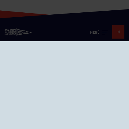
MENÚ
Visita nuestras redes
SEDES
CIERRE WEB CURSILLOS
Cómo llegar
EL GRUPO
Avd. Jesús Revuelta, 2 33204