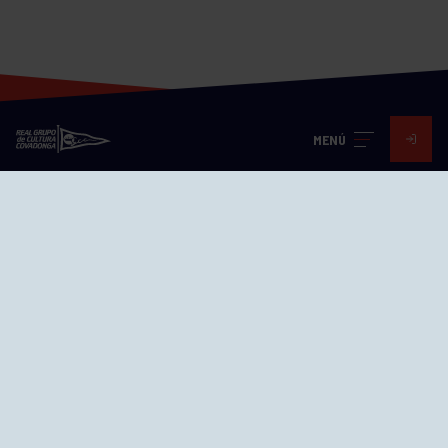
MENÚ
Visita nuestras redes
SEDES
CIERRE WEB CURSILLOS
Cómo llegar
EL GRUPO