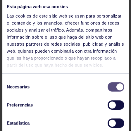
Esta página web usa cookies
Las cookies de este sitio web se usan para personalizar
el contenido y los anuncios, ofrecer funciones de redes
sociales y analizar el tráfico. Además, compartimos
información sobre el uso que haga del sitio web con
nuestros partners de redes sociales, publicidad y análisis
Ajedrez
07 Ago 2026
web, quienes pueden combinarla con otra información
EL GRUPO COMPITE EN VÍCAR
que les haya proporcionado o que hayan recopilado a
partir del uso que haya hecho de sus servicios.
Selección
Necesarias
de
consentimiento
Preferencias
Ajedrez
01 Jul 2026
Estadística
II MEMORIAL MARCO ANTONIO MARINO