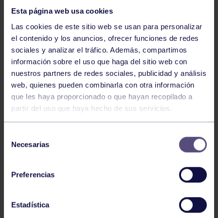
Esta página web usa cookies
Las cookies de este sitio web se usan para personalizar
el contenido y los anuncios, ofrecer funciones de redes
sociales y analizar el tráfico. Además, compartimos
información sobre el uso que haga del sitio web con
nuestros partners de redes sociales, publicidad y análisis
Ajedrez
07 Ago 2026
web, quienes pueden combinarla con otra información
EL GRUPO COMPITE EN VÍCAR
que les haya proporcionado o que hayan recopilado a
partir del uso que haya hecho de sus servicios.
Selección
Necesarias
de
consentimiento
Preferencias
Ajedrez
01 Jul 2026
Estadística
II MEMORIAL MARCO ANTONIO MARINO