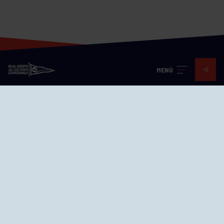
MENÚ
Visita nuestras redes
SEDES
CIERRE WEB CURSILLOS
Cómo llegar
EL GRUPO