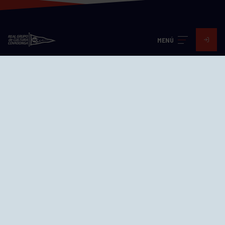
MENÚ
Visita nuestras redes
SEDES
CIERRE WEB CURSILLOS
Cómo llegar
EL GRUPO
Avd. Jesús Revuelta, 2 33204
Gijón - Asturias