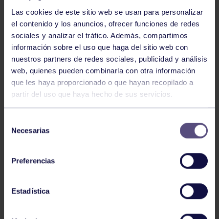
Las cookies de este sitio web se usan para personalizar
el contenido y los anuncios, ofrecer funciones de redes
sociales y analizar el tráfico. Además, compartimos
información sobre el uso que haga del sitio web con
Piragüismo
06 Ago 2026
nuestros partners de redes sociales, publicidad y análisis
CÉSAR ÁLVAREZ CONQUISTA EL MINI
web, quienes pueden combinarla con otra información
SELLA
que les haya proporcionado o que hayan recopilado a
partir del uso que haya hecho de sus servicios.
Selección
Necesarias
de
consentimiento
Preferencias
Piragüismo
30 Jul 2026
Estadística
CAMPEONATO DE ESPAÑA SPRINT